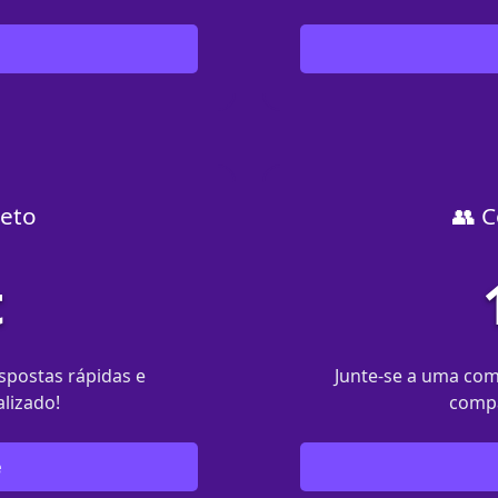
reto
👥 
t
espostas rápidas e
Junte-se a uma com
lizado!
compa
e