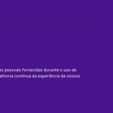
es pessoais fornecidas durante o uso de
elhoria contínua da experiência de nossos