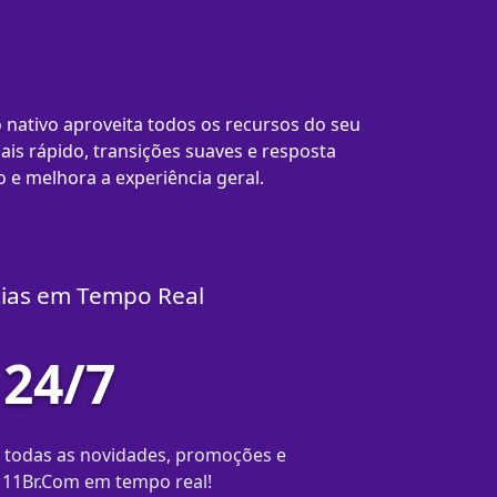
o nativo aproveita todos os recursos do seu
is rápido, transições suaves e resposta
e melhora a experiência geral.
cias em Tempo Real
24/7
e todas as novidades, promoções e
 11Br.Com em tempo real!