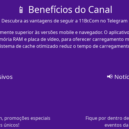
📱 Benefícios do Canal
Descubra as vantagens de seguir a 11Br.Com no Telegram
amente superior às versões mobile e navegador. O aplicativ
ória RAM e placa de vídeo, para oferecer carregamento ma
istema de cache otimizado reduz o tempo de carregamento 
sivos
📢 Notí
m, promoções especiais
Fique por dentro d
s únicos!
eventos da