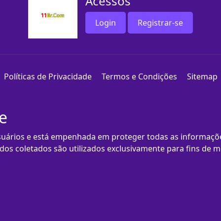
Acessos
Login
Registrar-se
Políticas de Privacidade
Termos e Condições
Sitemap
de
usuários e está empenhada em proteger todas as informaçõ
os coletados são utilizados exclusivamente para fins de m