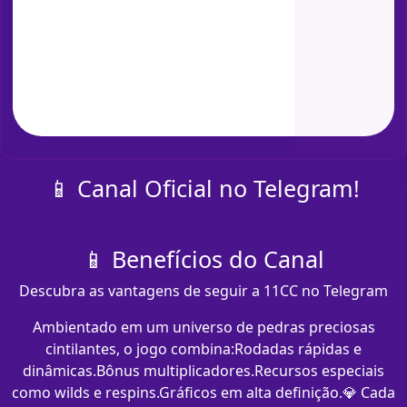
📱 Canal Oficial no Telegram!
📱 Benefícios do Canal
Descubra as vantagens de seguir a 11CC no Telegram
Ambientado em um universo de pedras preciosas
cintilantes, o jogo combina:Rodadas rápidas e
dinâmicas.Bônus multiplicadores.Recursos especiais
como wilds e respins.Gráficos em alta definição.💎 Cada