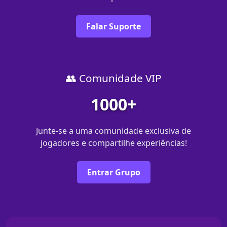
Falar Suporte
👥 Comunidade VIP
1000+
Junte-se a uma comunidade exclusiva de
jogadores e compartilhe experiências!
Entrar Grupo