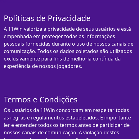
Políticas de Privacidade
A 11Win valoriza a privacidade de seus usuários e está
empenhada em proteger todas as informações
pessoais fornecidas durante o uso de nossos canais de
comunicação. Todos os dados coletados são utilizados
exclusivamente para fins de melhoria contínua da
experiência de nossos jogadores.
Termos e Condições
Os usuários da 11Win concordam em respeitar todas
as regras e regulamentos estabelecidos. É importante
ler e entender todos os termos antes de participar de
nossos canais de comunicação. A violação destes