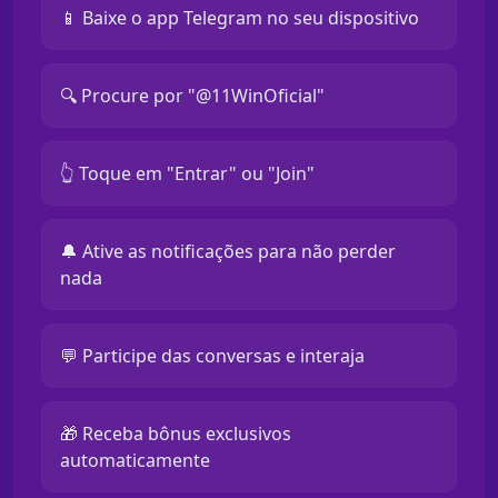
📱 Baixe o app Telegram no seu dispositivo
🔍 Procure por "@11WinOficial"
👆 Toque em "Entrar" ou "Join"
🔔 Ative as notificações para não perder
nada
💬 Participe das conversas e interaja
🎁 Receba bônus exclusivos
automaticamente