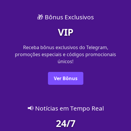
🎁 Bônus Exclusivos
VIP
Receba bônus exclusivos do Telegram,
promoções especiais e códigos promocionais
únicos!
Ver Bônus
📢 Notícias em Tempo Real
24/7