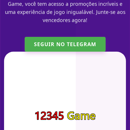
Game, você tem acesso a promoções incríveis e
uma experiência de jogo inigualável. Junte-se aos
vencedores agora!
SEGUIR NO TELEGRAM