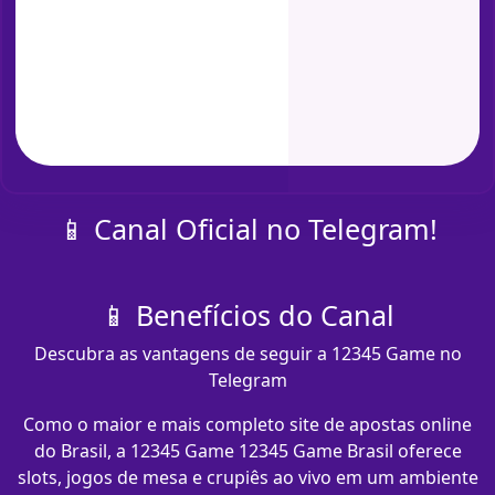
📱 Canal Oficial no Telegram!
📱 Benefícios do Canal
Descubra as vantagens de seguir a 12345 Game no
Telegram
Como o maior e mais completo site de apostas online
do Brasil, a 12345 Game 12345 Game Brasil oferece
slots, jogos de mesa e crupiês ao vivo em um ambiente