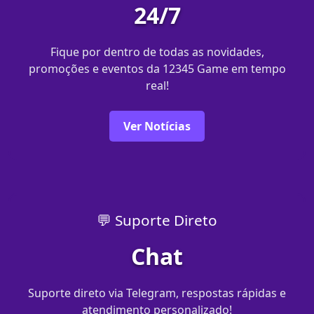
24/7
Fique por dentro de todas as novidades,
promoções e eventos da 12345 Game em tempo
real!
Ver Notícias
💬 Suporte Direto
Chat
Suporte direto via Telegram, respostas rápidas e
atendimento personalizado!