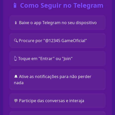
📱 Como Seguir no Telegram
📱 Baixe o app Telegram no seu dispositivo
🔍 Procure por "@12345 GameOficial"
👆 Toque em "Entrar" ou "Join"
🔔 Ative as notificações para não perder
nada
💬 Participe das conversas e interaja