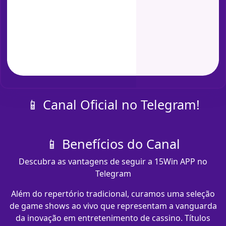
📱 Canal Oficial no Telegram!
📱 Benefícios do Canal
Descubra as vantagens de seguir a 15Win APP no
Telegram
Além do repertório tradicional, curamos uma seleção
de game shows ao vivo que representam a vanguarda
da inovação em entretenimento de cassino. Títulos