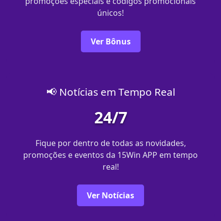
promoções especiais e códigos promocionais
únicos!
Ver Bônus
📢 Notícias em Tempo Real
24/7
Fique por dentro de todas as novidades,
promoções e eventos da 15Win APP em tempo
real!
Ver Notícias