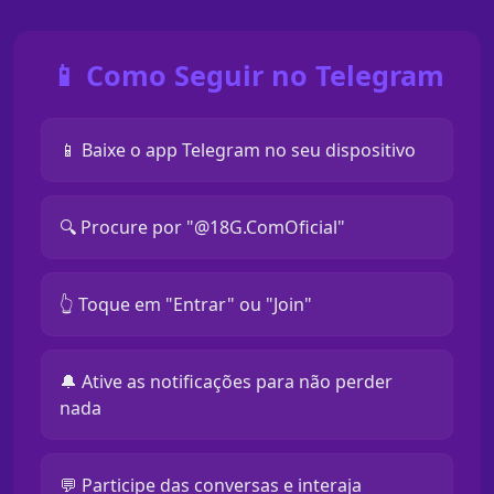
📱 Como Seguir no Telegram
📱 Baixe o app Telegram no seu dispositivo
🔍 Procure por "@18G.ComOficial"
👆 Toque em "Entrar" ou "Join"
🔔 Ative as notificações para não perder
nada
💬 Participe das conversas e interaja