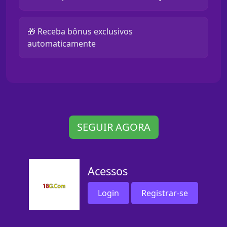
🎁 Receba bônus exclusivos
automaticamente
SEGUIR AGORA
Acessos
Login
Registrar-se