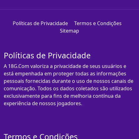
Políticas de Privacidade
Termos e Condições
Sitemap
Políticas de Privacidade
A 18G.Com valoriza a privacidade de seus usuários e
está empenhada em proteger todas as informações
pessoais fornecidas durante o uso de nossos canais de
comunicação. Todos os dados coletados são utilizados
exclusivamente para fins de melhoria contínua da
experiência de nossos jogadores.
Termos e Condições