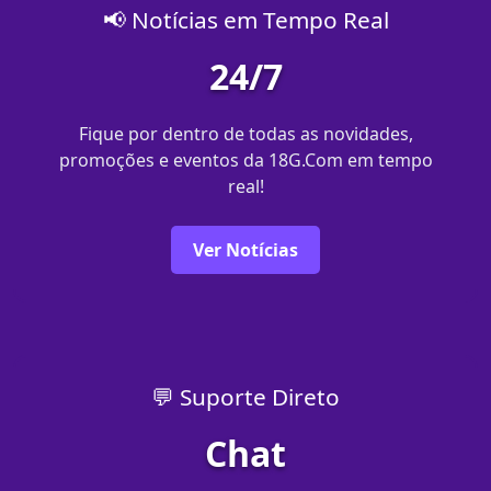
📢 Notícias em Tempo Real
24/7
Fique por dentro de todas as novidades,
promoções e eventos da 18G.Com em tempo
real!
Ver Notícias
💬 Suporte Direto
Chat