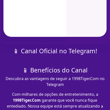
📱 Canal Oficial no Telegram!
📱 Benefícios do Canal
Descubra as vantagens de seguir a 1998Tiger.Com no
Telegram
Com milhares de opções de entretenimento, a
1998Tiger.Com
garante que você nunca fique
entediado. Nossa equipe está sempre atualizando a