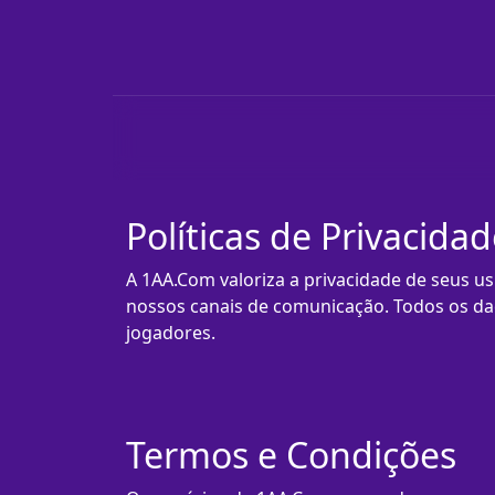
Políticas de Privacida
A 1AA.Com valoriza a privacidade de seus 
nossos canais de comunicação. Todos os dad
jogadores.
Termos e Condições