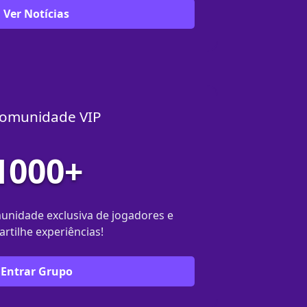
Ver Notícias
Comunidade VIP
1000+
unidade exclusiva de jogadores e
rtilhe experiências!
Entrar Grupo