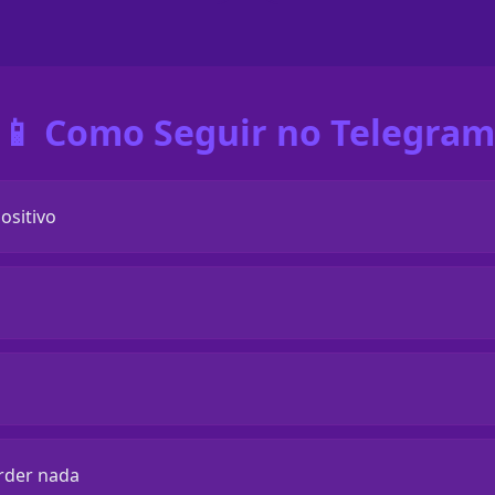
📱 Como Seguir no Telegram
ositivo
erder nada