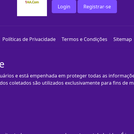
Login
Registrar-se
Políticas de Privacidade
Termos e Condições
Sitemap
de
usuários e está empenhada em proteger todas as informaçõe
os coletados são utilizados exclusivamente para fins de m