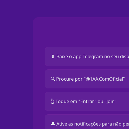
📱 Baixe o app Telegram no seu disp
🔍 Procure por "@1AA.ComOficial"
👆 Toque em "Entrar" ou "Join"
🔔 Ative as notificações para não p