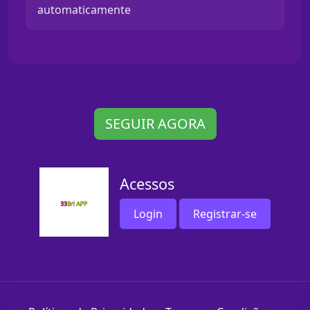
automaticamente
SEGUIR AGORA
Acessos
Login
Registrar-se