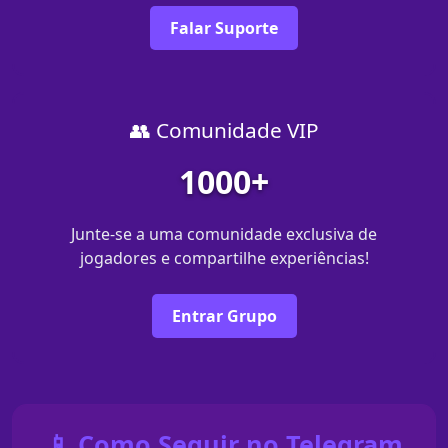
Falar Suporte
👥 Comunidade VIP
1000+
Junte-se a uma comunidade exclusiva de
jogadores e compartilhe experiências!
Entrar Grupo
📱 Como Seguir no Telegram