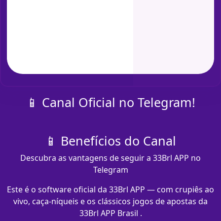
📱 Canal Oficial no Telegram!
📱 Benefícios do Canal
Descubra as vantagens de seguir a 33Brl APP no
Telegram
Este é o software oficial da 33Brl APP — com crupiês ao
vivo, caça-níqueis e os clássicos jogos de apostas da
33Brl APP Brasil .