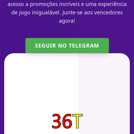
acesso a promoções incríveis e uma experiência
de jogo inigualável. Junte-se aos vencedores
agora!
SEGUIR NO TELEGRAM