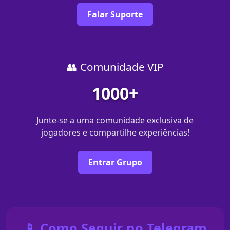
Falar Suporte
👥 Comunidade VIP
1000+
Junte-se a uma comunidade exclusiva de
jogadores e compartilhe experiências!
Entrar Grupo
📱 Como Seguir no Telegram