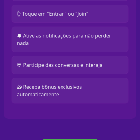
👆 Toque em "Entrar" ou "Join"
🔔 Ative as notificações para não perder
nada
💬 Participe das conversas e interaja
🎁 Receba bônus exclusivos
automaticamente