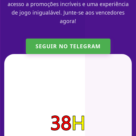
acesso a promoções incríveis e uma experiência
de jogo inigualável. Junte-se aos vencedores
agora!
SEGUIR NO TELEGRAM