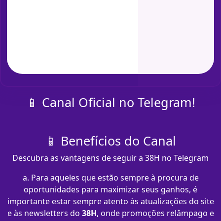
📱 Canal Oficial no Telegram!
📱 Benefícios do Canal
Descubra as vantagens de seguir a 38H no Telegram
a. Para aqueles que estão sempre à procura de
oportunidades para maximizar seus ganhos, é
importante estar sempre atento às atualizações do site
e às newsletters do
38H
, onde promoções relâmpago e