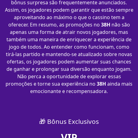
bônus surpresa são frequentemente anunciados.
Assim, os jogadores podem garantir que estão sempre
aproveitando ao máximo o que o cassino tem a
oferecer. Em resumo, as promoções no
38H
não são
apenas uma forma de atrair novos jogadores, mas
também uma maneira de enriquecer a experiência de
jogo de todos. Ao entender como funcionam, como
tirá-las partido e mantendo-se atualizado sobre novas
ofertas, os jogadores podem aumentar suas chances
de ganhar e prolongar sua diversão enquanto jogam.
Não perca a oportunidade de explorar essas
promoções e torne sua experiência no
38H
ainda mais
emocionante e recompensadora.
🎁 Bônus Exclusivos
VIP