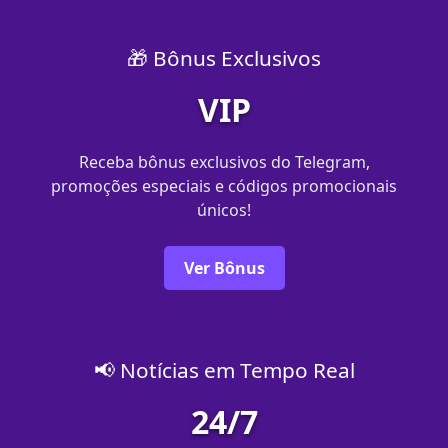
🎁 Bônus Exclusivos
VIP
Receba bônus exclusivos do Telegram,
promoções especiais e códigos promocionais
únicos!
Ver Bônus
📢 Notícias em Tempo Real
24/7