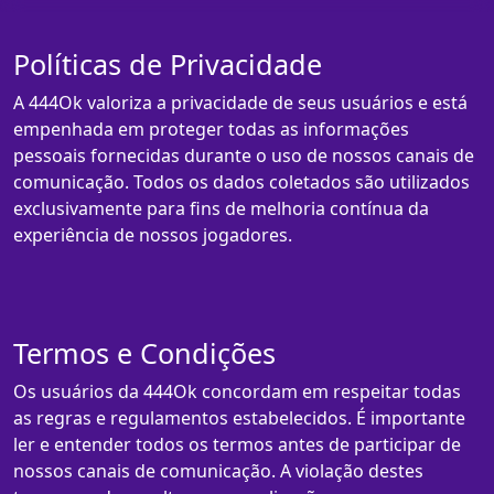
Políticas de Privacidade
A 444Ok valoriza a privacidade de seus usuários e está
empenhada em proteger todas as informações
pessoais fornecidas durante o uso de nossos canais de
comunicação. Todos os dados coletados são utilizados
exclusivamente para fins de melhoria contínua da
experiência de nossos jogadores.
Termos e Condições
Os usuários da 444Ok concordam em respeitar todas
as regras e regulamentos estabelecidos. É importante
ler e entender todos os termos antes de participar de
nossos canais de comunicação. A violação destes