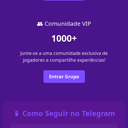
👥 Comunidade VIP
1000+
Junte-se a uma comunidade exclusiva de
jogadores e compartilhe experiências!
Entrar Grupo
📱 Como Seguir no Telegram