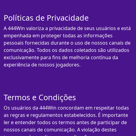
Políticas de Privacidade
A 444Win valoriza a privacidade de seus usuários e está
empenhada em proteger todas as informações
pessoais fornecidas durante o uso de nossos canais de
comunicação. Todos os dados coletados são utilizados
exclusivamente para fins de melhoria contínua da
experiência de nossos jogadores.
Termos e Condições
Os usuários da 444Win concordam em respeitar todas
as regras e regulamentos estabelecidos. É importante
ler e entender todos os termos antes de participar de
nossos canais de comunicação. A violação destes