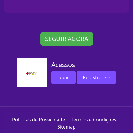
SEGUIR AGORA
Acessos
Login
Registrar-se
Políticas de Privacidade
Termos e Condições
Sitemap