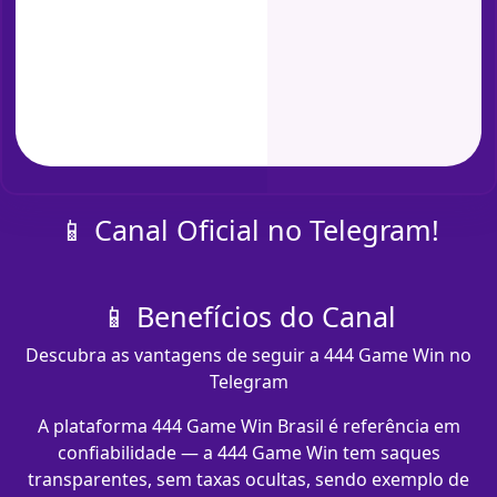
📱 Canal Oficial no Telegram!
📱 Benefícios do Canal
Descubra as vantagens de seguir a 444 Game Win no
Telegram
A plataforma 444 Game Win Brasil é referência em
confiabilidade — a 444 Game Win tem saques
transparentes, sem taxas ocultas, sendo exemplo de