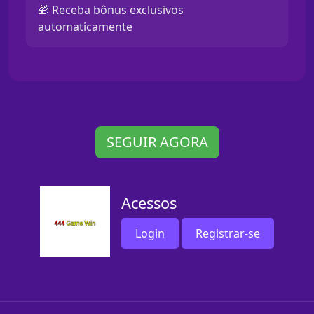
🎁 Receba bônus exclusivos
automaticamente
SEGUIR AGORA
Acessos
Login
Registrar-se