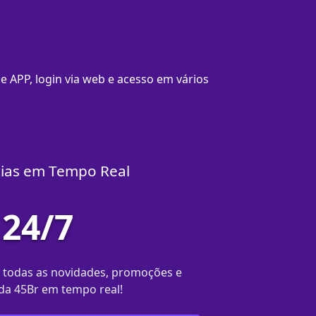
e APP, login via web e acesso em vários
cias em Tempo Real
24/7
e todas as novidades, promoções e
da 45Br em tempo real!