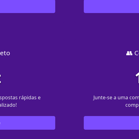
reto
👥 
t
espostas rápidas e
Junte-se a uma com
lizado!
compa
e