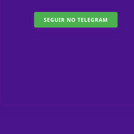
SEGUIR NO TELEGRAM