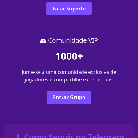
Falar Suporte
👥 Comunidade VIP
1000+
Junte-se a uma comunidade exclusiva de
jogadores e compartilhe experiências!
Entrar Grupo
📱 Como Seguir no Telegram