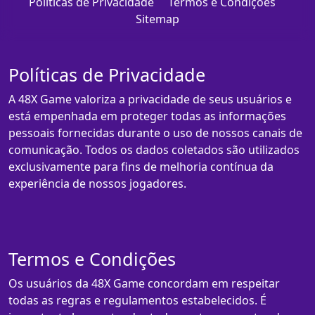
Políticas de Privacidade
Termos e Condições
Sitemap
Políticas de Privacidade
A 48X Game valoriza a privacidade de seus usuários e
está empenhada em proteger todas as informações
pessoais fornecidas durante o uso de nossos canais de
comunicação. Todos os dados coletados são utilizados
exclusivamente para fins de melhoria contínua da
experiência de nossos jogadores.
Termos e Condições
Os usuários da 48X Game concordam em respeitar
todas as regras e regulamentos estabelecidos. É