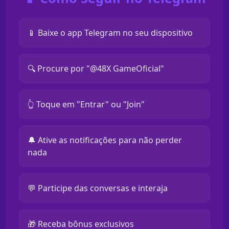
📱 Baixe o app Telegram no seu dispositivo
🔍 Procure por "@48X GameOficial"
👆 Toque em "Entrar" ou "Join"
🔔 Ative as notificações para não perder
nada
💬 Participe das conversas e interaja
🎁 Receba bônus exclusivos