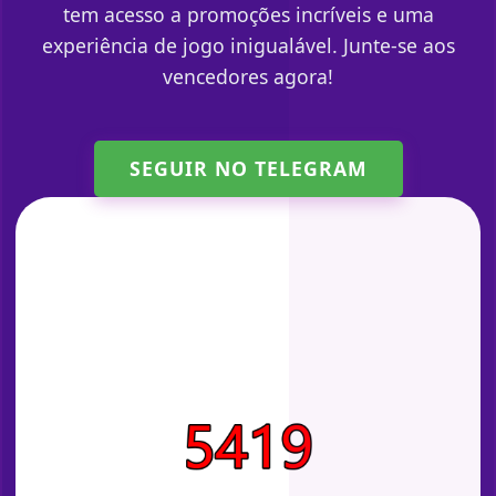
tem acesso a promoções incríveis e uma
experiência de jogo inigualável. Junte-se aos
vencedores agora!
SEGUIR NO TELEGRAM