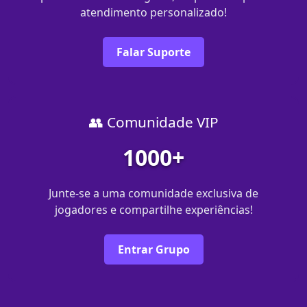
atendimento personalizado!
Falar Suporte
👥 Comunidade VIP
1000+
Junte-se a uma comunidade exclusiva de
jogadores e compartilhe experiências!
Entrar Grupo