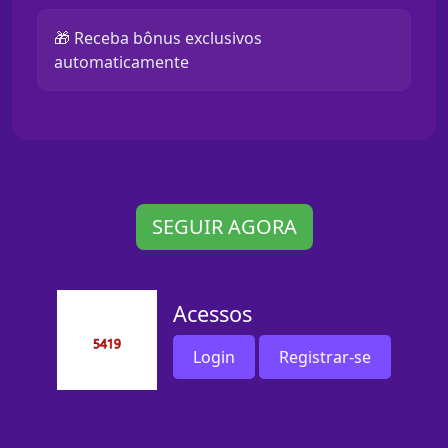
🎁 Receba bônus exclusivos
automaticamente
SEGUIR AGORA
Acessos
Login
Registrar-se