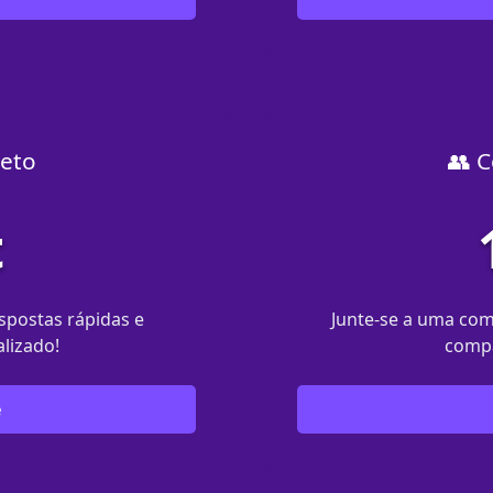
reto
👥 
t
espostas rápidas e
Junte-se a uma com
lizado!
compa
e