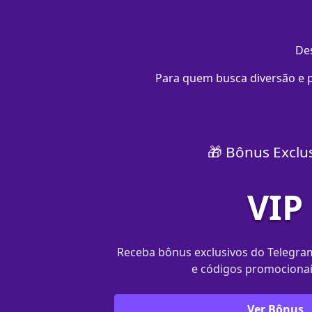
De
Para quem busca diversão e p
🎁 Bônus Exclu
VIP
Receba bônus exclusivos do Telegra
e códigos promocionai
Ver Bônus