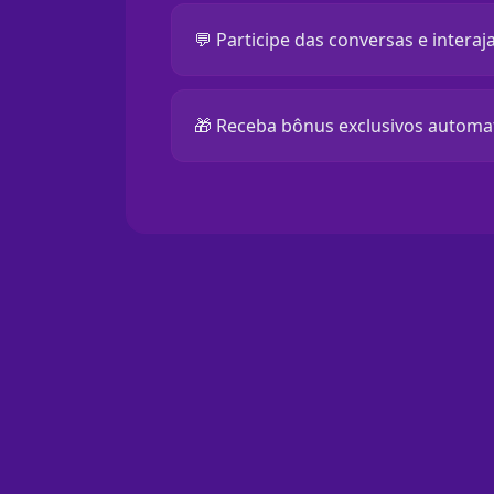
💬 Participe das conversas e interaj
🎁 Receba bônus exclusivos autom