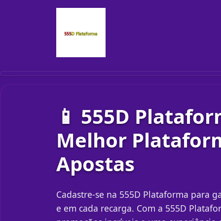
📱 555D Platafo
Melhor Platafor
Apostas
Cadastre-se na 555D Plataforma para g
e em cada recarga. Com a 555D Platafo