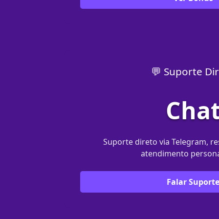
💬 Suporte Di
Cha
Suporte direto via Telegram, r
atendimento persona
Falar Suport