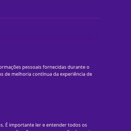
formações pessoais fornecidas durante o
ns de melhoria contínua da experiência de
. É importante ler e entender todos os