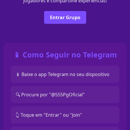
jogadores e compartilhe experiências!
Entrar Grupo
📱 Como Seguir no Telegram
📱 Baixe o app Telegram no seu dispositivo
🔍 Procure por "@555PgOficial"
👆 Toque em "Entrar" ou "Join"