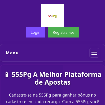
Login
Registrar-se
Menu
📱 555Pg A Melhor Plataforma
de Apostas
Cadastre-se na 555Pg para ganhar bônus no
cadastro e em cada recarga. Com a 555Pg, você