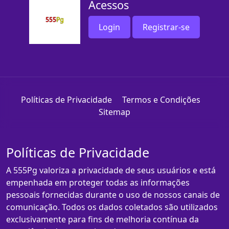
Acessos
Login
Registrar-se
Políticas de Privacidade
Termos e Condições
Sitemap
Políticas de Privacidade
A 555Pg valoriza a privacidade de seus usuários e está
empenhada em proteger todas as informações
pessoais fornecidas durante o uso de nossos canais de
comunicação. Todos os dados coletados são utilizados
exclusivamente para fins de melhoria contínua da