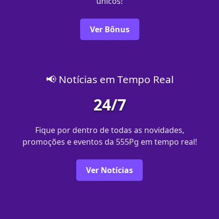
únicos!
Ver Bônus
📢 Notícias em Tempo Real
24/7
Fique por dentro de todas as novidades,
promoções e eventos da 555Pg em tempo real!
Ver Notícias