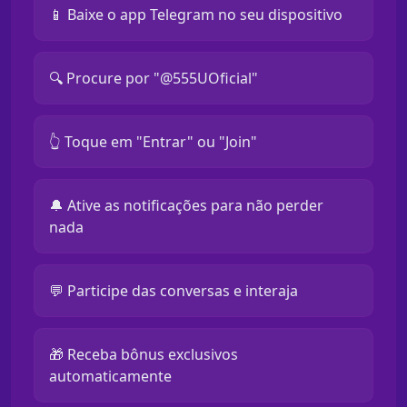
📱 Baixe o app Telegram no seu dispositivo
🔍 Procure por "@555UOficial"
👆 Toque em "Entrar" ou "Join"
🔔 Ative as notificações para não perder
nada
💬 Participe das conversas e interaja
🎁 Receba bônus exclusivos
automaticamente