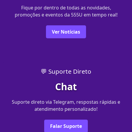
Fique por dentro de todas as novidades,
promoções e eventos da 555U em tempo real!
Ver Notícias
💬 Suporte Direto
Chat
Suporte direto via Telegram, respostas rápidas e
atendimento personalizado!
Falar Suporte