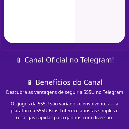
📱 Canal Oficial no Telegram!
📱 Benefícios do Canal
Descubra as vantagens de seguir a 555U no Telegram
Os jogos da 555U são variados e envolventes — a
plataforma 555U Brasil oferece apostas simples e
recargas rápidas para ganhos com diversão.