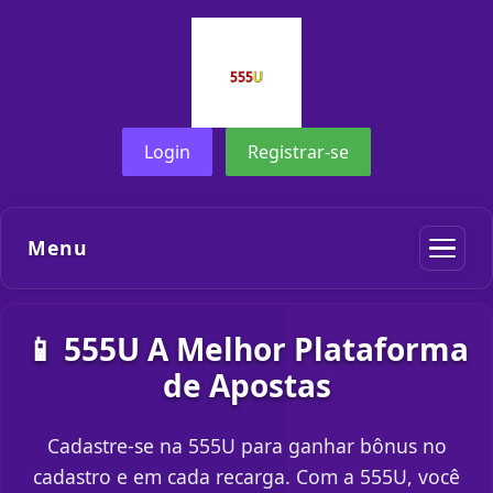
Login
Registrar-se
Menu
📱 555U A Melhor Plataforma
de Apostas
Cadastre-se na 555U para ganhar bônus no
cadastro e em cada recarga. Com a 555U, você