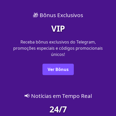
🎁 Bônus Exclusivos
VIP
Receba bônus exclusivos do Telegram,
promoções especiais e códigos promocionais
únicos!
Ver Bônus
📢 Notícias em Tempo Real
24/7