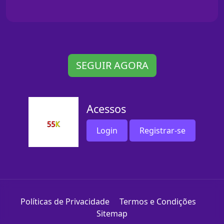
SEGUIR AGORA
Acessos
Login
Registrar-se
Políticas de Privacidade
Termos e Condições
Sitemap