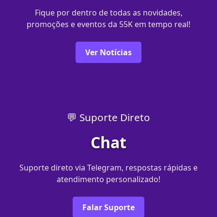
Fique por dentro de todas as novidades,
promoções e eventos da 55K em tempo real!
Ver Notícias
💬 Suporte Direto
Chat
Suporte direto via Telegram, respostas rápidas e
atendimento personalizado!
Falar Suporte