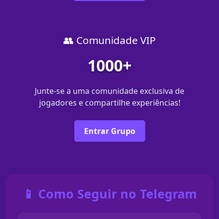
👥 Comunidade VIP
1000+
Junte-se a uma comunidade exclusiva de
jogadores e compartilhe experiências!
Entrar Grupo
📱 Como Seguir no Telegram