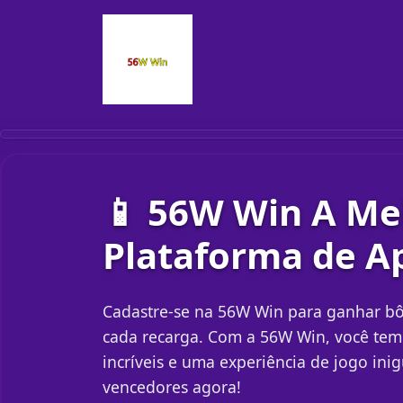
📱 56W Win A Me
Plataforma de A
Cadastre-se na 56W Win para ganhar b
cada recarga. Com a 56W Win, você te
incríveis e uma experiência de jogo inig
vencedores agora!