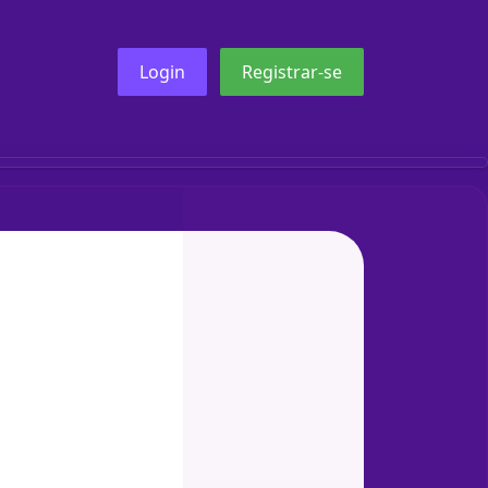
Login
Registrar-se