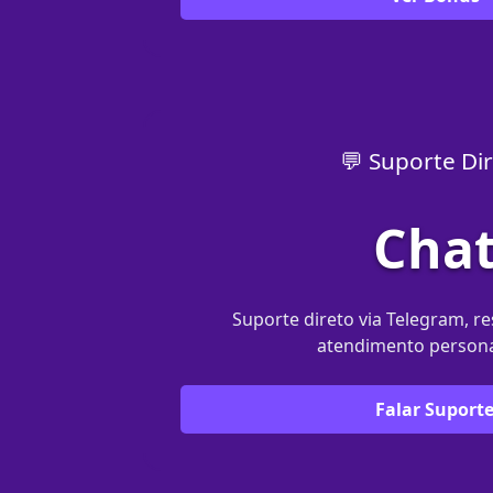
💬 Suporte Di
Cha
Suporte direto via Telegram, r
atendimento persona
Falar Suport