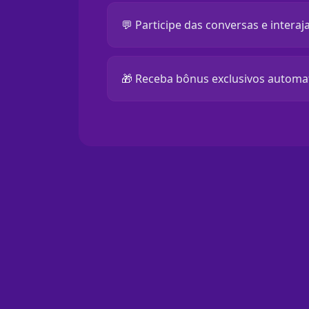
💬 Participe das conversas e interaj
🎁 Receba bônus exclusivos autom