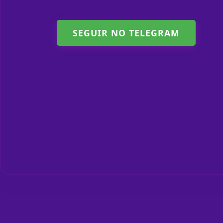
SEGUIR NO TELEGRAM