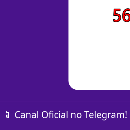
📱 Canal Oficial no Telegram!