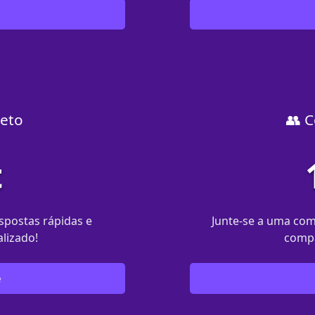
reto
👥 
t
espostas rápidas e
Junte-se a uma com
lizado!
compa
e