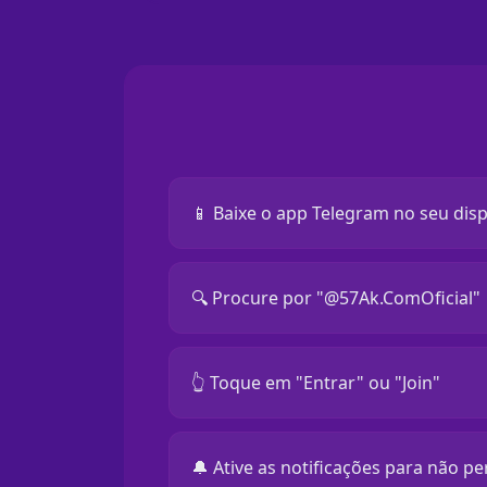
📱 Baixe o app Telegram no seu disp
🔍 Procure por "@57Ak.ComOficial"
👆 Toque em "Entrar" ou "Join"
🔔 Ative as notificações para não p