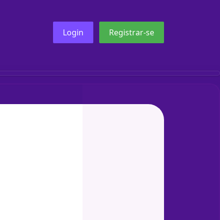
Login
Registrar-se