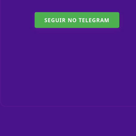
SEGUIR NO TELEGRAM