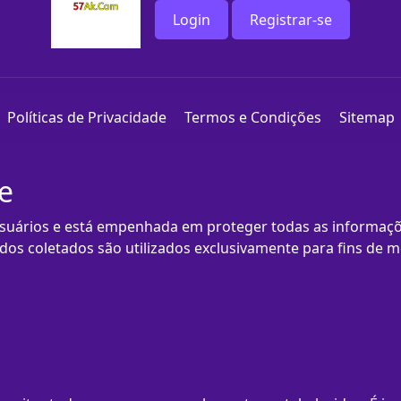
Login
Registrar-se
Políticas de Privacidade
Termos e Condições
Sitemap
de
 usuários e está empenhada em proteger todas as informaçõ
os coletados são utilizados exclusivamente para fins de m