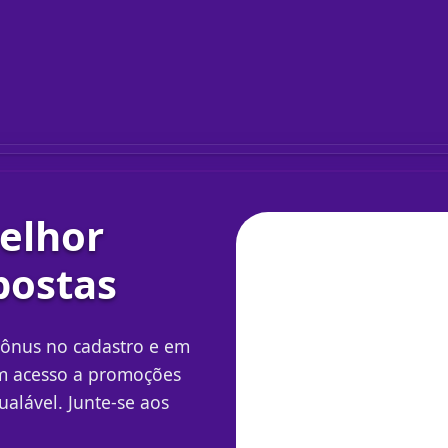
elhor
postas
bônus no cadastro e em
em acesso a promoções
ualável. Junte-se aos