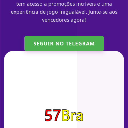
tem acesso a promoções incríveis e uma
experiência de jogo inigualável. Junte-se aos
vencedores agora!
SEGUIR NO TELEGRAM