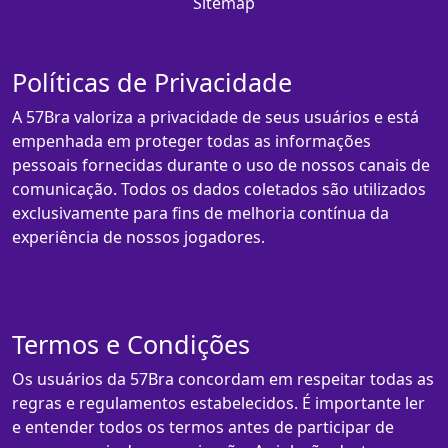
Sitemap
Políticas de Privacidade
A 57Bra valoriza a privacidade de seus usuários e está
empenhada em proteger todas as informações
pessoais fornecidas durante o uso de nossos canais de
comunicação. Todos os dados coletados são utilizados
exclusivamente para fins de melhoria contínua da
experiência de nossos jogadores.
Termos e Condições
Os usuários da 57Bra concordam em respeitar todas as
regras e regulamentos estabelecidos. É importante ler
e entender todos os termos antes de participar de