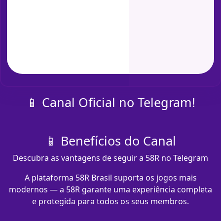
📱 Canal Oficial no Telegram!
📱 Benefícios do Canal
Descubra as vantagens de seguir a 58R no Telegram
A plataforma 58R Brasil suporta os jogos mais
modernos — a 58R garante uma experiência completa
e protegida para todos os seus membros.