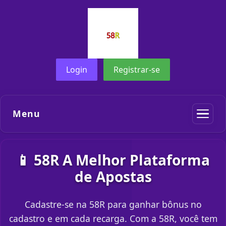
Login
Registrar-se
Menu
📱 58R A Melhor Plataforma
de Apostas
Cadastre-se na 58R para ganhar bônus no
cadastro e em cada recarga. Com a 58R, você tem