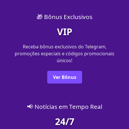
🎁 Bônus Exclusivos
VIP
Receba bônus exclusivos do Telegram,
promoções especiais e códigos promocionais
únicos!
Ver Bônus
📢 Notícias em Tempo Real
24/7