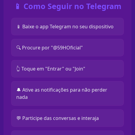
📱 Como Seguir no Telegram
📱 Baixe o app Telegram no seu dispositivo
🔍 Procure por "@59HOficial"
👆 Toque em "Entrar" ou "Join"
🔔 Ative as notificações para não perder
nada
💬 Participe das conversas e interaja