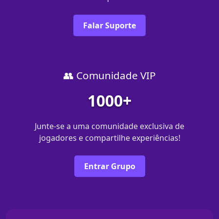
Falar Suporte
👥 Comunidade VIP
1000+
Junte-se a uma comunidade exclusiva de
jogadores e compartilhe experiências!
Entrar Grupo