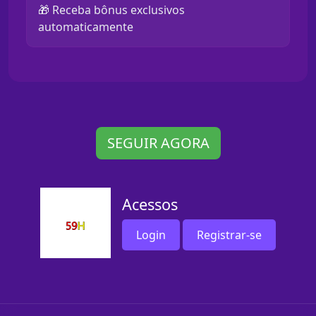
🎁 Receba bônus exclusivos
automaticamente
SEGUIR AGORA
Acessos
Login
Registrar-se