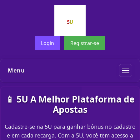
Login
Registrar-se
Menu
📱 5U A Melhor Plataforma de
Apostas
Cadastre-se na 5U para ganhar bônus no cadastro
e em cada recarga. Com a 5U, você tem acesso a