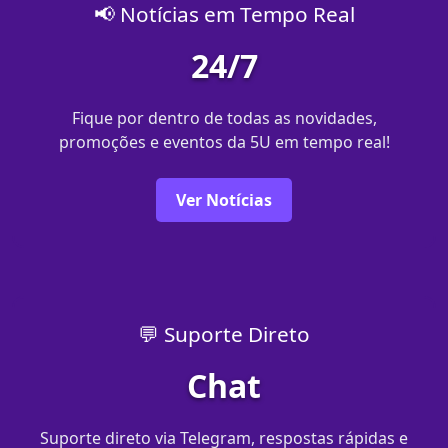
📢 Notícias em Tempo Real
24/7
Fique por dentro de todas as novidades,
promoções e eventos da 5U em tempo real!
Ver Notícias
💬 Suporte Direto
Chat
Suporte direto via Telegram, respostas rápidas e