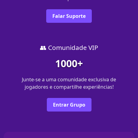
Falar Suporte
👥 Comunidade VIP
1000+
Junte-se a uma comunidade exclusiva de
jogadores e compartilhe experiências!
Entrar Grupo