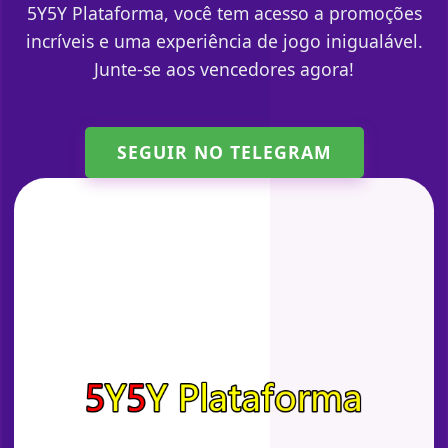
5Y5Y Plataforma, você tem acesso a promoções
incríveis e uma experiência de jogo inigualável.
Junte-se aos vencedores agora!
SEGUIR NO TELEGRAM