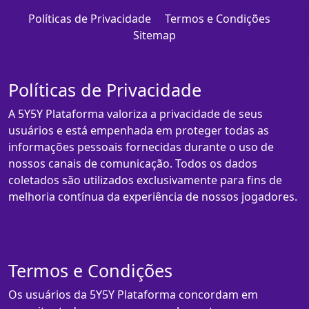
Políticas de Privacidade
Termos e Condições
Sitemap
Políticas de Privacidade
A 5Y5Y Plataforma valoriza a privacidade de seus
usuários e está empenhada em proteger todas as
informações pessoais fornecidas durante o uso de
nossos canais de comunicação. Todos os dados
coletados são utilizados exclusivamente para fins de
melhoria contínua da experiência de nossos jogadores.
Termos e Condições
Os usuários da 5Y5Y Plataforma concordam em