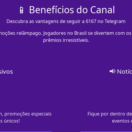
📱 Benefícios do Canal
Descubra as vantagens de seguir a 6167 no Telegram
oções relâmpago. Jogadores no Brasil se divertem com os
prêmios irresistíveis.
sivos
📢 Notí
m, promoções especiais
Fique por dentro d
s únicos!
eventos 