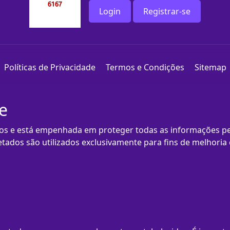
Login
Registrar-se
Políticas de Privacidade
Termos e Condições
Sitemap
de
rios e está empenhada em proteger todas as informações p
tados são utilizados exclusivamente para fins de melhoria