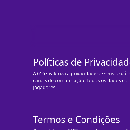
Políticas de Privacida
A 6167 valoriza a privacidade de seus usuá
canais de comunicação. Todos os dados cole
jogadores.
Termos e Condições