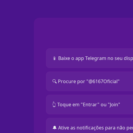
📱 Baixe o app Telegram no seu disp
🔍 Procure por "@6167Oficial"
👆 Toque em "Entrar" ou "Join"
🔔 Ative as notificações para não p