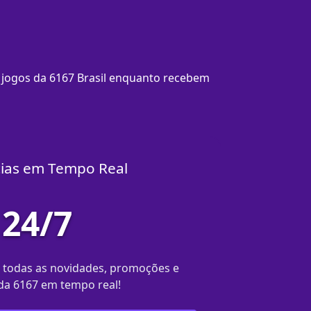
 jogos da 6167 Brasil enquanto recebem
cias em Tempo Real
24/7
e todas as novidades, promoções e
da 6167 em tempo real!