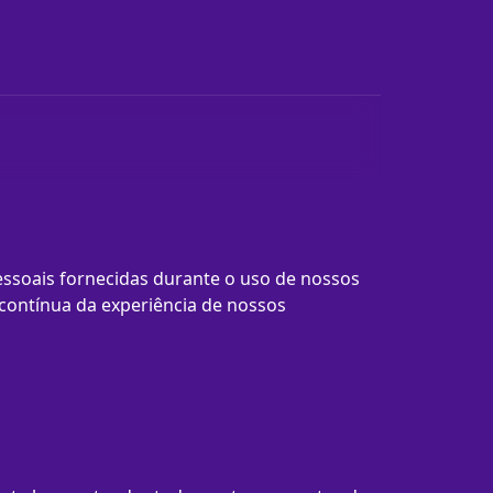
essoais fornecidas durante o uso de nossos
 contínua da experiência de nossos