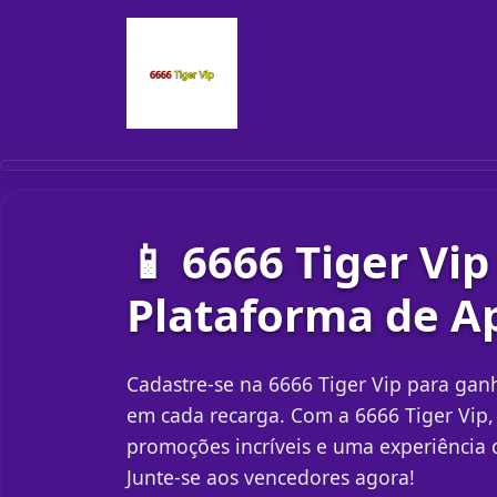
📱 6666 Tiger Vi
Plataforma de A
Cadastre-se na 6666 Tiger Vip para gan
em cada recarga. Com a 6666 Tiger Vip,
promoções incríveis e uma experiência d
Junte-se aos vencedores agora!