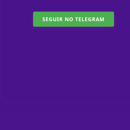
SEGUIR NO TELEGRAM