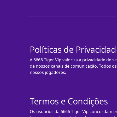
Políticas de Privacida
A 6666 Tiger Vip valoriza a privacidade de
de nossos canais de comunicação. Todos os 
nossos jogadores.
Termos e Condições
Os usuários da 6666 Tiger Vip concordam em