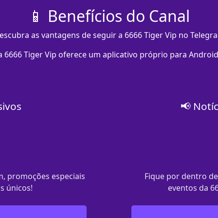
📱 Benefícios do Canal
escubra as vantagens de seguir a 6666 Tiger Vip no Telegr
 a 6666 Tiger Vip oferece um aplicativo próprio para Androi
sivos
📢 Notí
m, promoções especiais
Fique por dentro d
s únicos!
eventos da 66