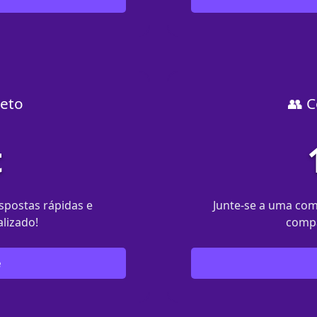
reto
👥 
t
espostas rápidas e
Junte-se a uma com
lizado!
compa
e