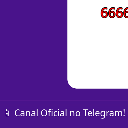
📱 Canal Oficial no Telegram!