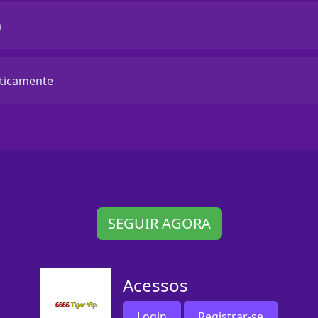
a
aticamente
SEGUIR AGORA
Acessos
Login
Registrar-se