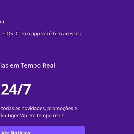
am
d e iOS. Com o app você tem acesso a
cias em Tempo Real
24/7
e todas as novidades, promoções e
66 Tiger Vip em tempo real!
Ver Notícias