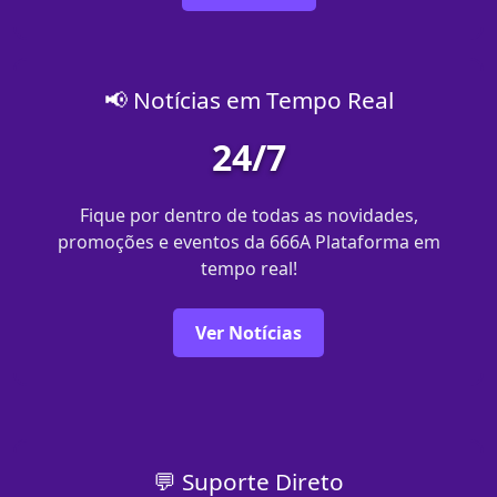
📢 Notícias em Tempo Real
24/7
Fique por dentro de todas as novidades,
promoções e eventos da 666A Plataforma em
tempo real!
Ver Notícias
💬 Suporte Direto