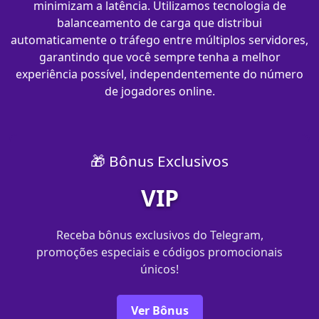
minimizam a latência. Utilizamos tecnologia de
balanceamento de carga que distribui
automaticamente o tráfego entre múltiplos servidores,
garantindo que você sempre tenha a melhor
experiência possível, independentemente do número
de jogadores online.
🎁 Bônus Exclusivos
VIP
Receba bônus exclusivos do Telegram,
promoções especiais e códigos promocionais
únicos!
Ver Bônus