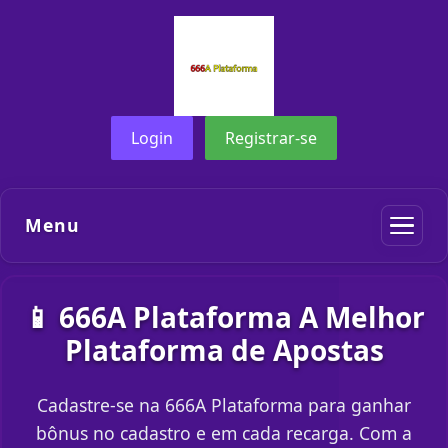
Login
Registrar-se
Menu
📱 666A Plataforma A Melhor
Plataforma de Apostas
Cadastre-se na 666A Plataforma para ganhar
bônus no cadastro e em cada recarga. Com a