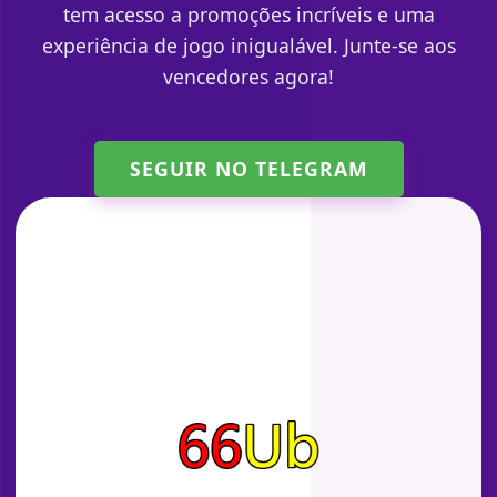
tem acesso a promoções incríveis e uma
experiência de jogo inigualável. Junte-se aos
vencedores agora!
SEGUIR NO TELEGRAM