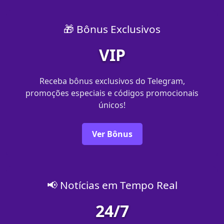
🎁 Bônus Exclusivos
VIP
Receba bônus exclusivos do Telegram,
promoções especiais e códigos promocionais
únicos!
Ver Bônus
📢 Notícias em Tempo Real
24/7