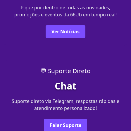
Fique por dentro de todas as novidades,
promoções e eventos da 66Ub em tempo real!
Ver Notícias
💬 Suporte Direto
Chat
Suporte direto via Telegram, respostas rápidas e
atendimento personalizado!
Falar Suporte