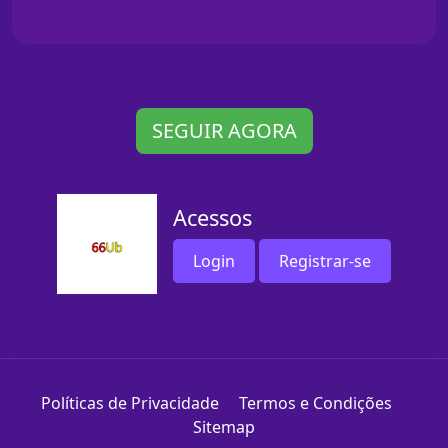
SEGUIR AGORA
Acessos
Login
Registrar-se
Políticas de Privacidade
Termos e Condições
Sitemap