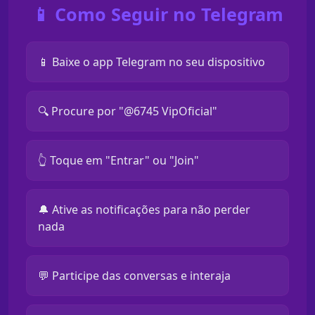
📱 Como Seguir no Telegram
📱 Baixe o app Telegram no seu dispositivo
🔍 Procure por "@6745 VipOficial"
👆 Toque em "Entrar" ou "Join"
🔔 Ative as notificações para não perder
nada
💬 Participe das conversas e interaja