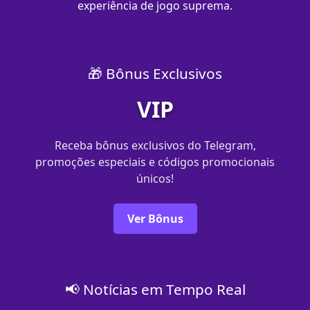
experiência de jogo suprema.
🎁 Bônus Exclusivos
VIP
Receba bônus exclusivos do Telegram,
promoções especiais e códigos promocionais
únicos!
Ver Bônus
📢 Notícias em Tempo Real