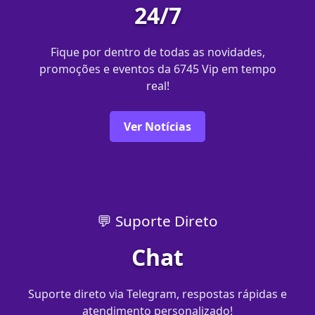
24/7
Fique por dentro de todas as novidades,
promoções e eventos da 6745 Vip em tempo
real!
Ver Notícias
💬 Suporte Direto
Chat
Suporte direto via Telegram, respostas rápidas e
atendimento personalizado!