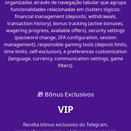
organizadas através de navegação tabular que agrupa
funcionalidades relacionadas em clusters lógicos:
financial management (deposits, withdrawals,
transaction history), bonus tracking (active bonuses,
wagering progress, available offers), security settings
(password change, 2FA configuration, session
management), responsible gaming tools (deposit limits,
time limits, self-exclusion), e preferences customization
(language, currency, communication settings, game
filters).
🎁 Bônus Exclusivos
VIP
Receba bônus exclusivos do Telegram,