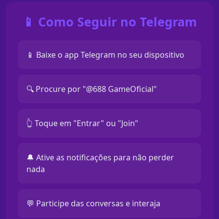
📱 Como Seguir no Telegram
📱 Baixe o app Telegram no seu dispositivo
🔍 Procure por "@688 GameOficial"
👆 Toque em "Entrar" ou "Join"
🔔 Ative as notificações para não perder
nada
💬 Participe das conversas e interaja