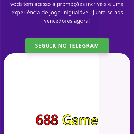
você tem acesso a promoções incríveis e uma
experiência de jogo inigualável. Junte-se aos
vencedores agora!
SEGUIR NO TELEGRAM