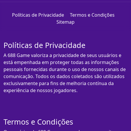
Políticas de Privacidade
Termos e Condições
Sitemap
Políticas de Privacidade
A 688 Game valoriza a privacidade de seus usuários e
está empenhada em proteger todas as informações
pessoais fornecidas durante o uso de nossos canais de
comunicação. Todos os dados coletados são utilizados
exclusivamente para fins de melhoria contínua da
experiência de nossos jogadores.
Termos e Condições