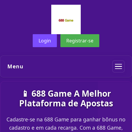
Login
Registrar-se
Menu
📱 688 Game A Melhor
Plataforma de Apostas
Cadastre-se na 688 Game para ganhar bônus no
cadastro e em cada recarga. Com a 688 Game,