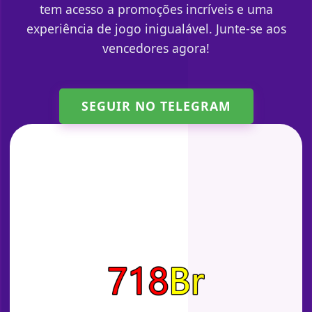
tem acesso a promoções incríveis e uma
experiência de jogo inigualável. Junte-se aos
vencedores agora!
SEGUIR NO TELEGRAM