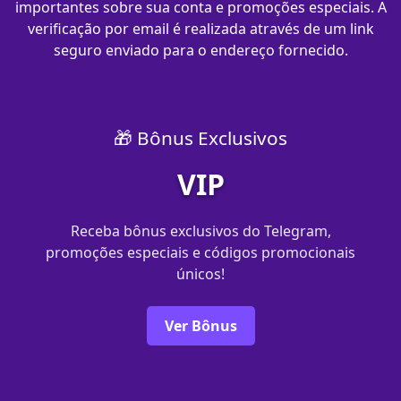
importantes sobre sua conta e promoções especiais. A
verificação por email é realizada através de um link
seguro enviado para o endereço fornecido.
🎁 Bônus Exclusivos
VIP
Receba bônus exclusivos do Telegram,
promoções especiais e códigos promocionais
únicos!
Ver Bônus