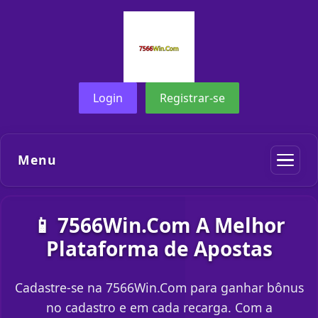
Login
Registrar-se
Menu
📱 7566Win.Com A Melhor
Plataforma de Apostas
Cadastre-se na 7566Win.Com para ganhar bônus
no cadastro e em cada recarga. Com a