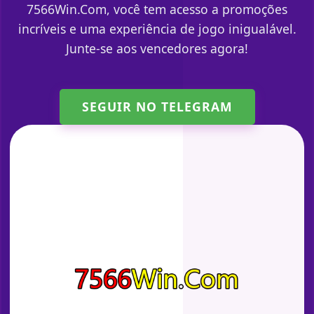
7566Win.Com, você tem acesso a promoções
incríveis e uma experiência de jogo inigualável.
Junte-se aos vencedores agora!
SEGUIR NO TELEGRAM