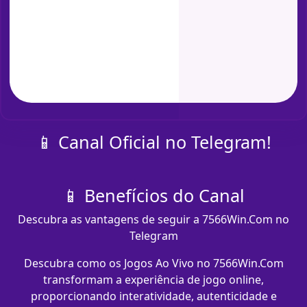
📱 Canal Oficial no Telegram!
📱 Benefícios do Canal
Descubra as vantagens de seguir a 7566Win.Com no
Telegram
Descubra como os Jogos Ao Vivo no 7566Win.Com
transformam a experiência de jogo online,
proporcionando interatividade, autenticidade e