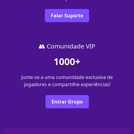
Falar Suporte
👥 Comunidade VIP
1000+
Junte-se a uma comunidade exclusiva de
jogadores e compartilhe experiências!
Entrar Grupo