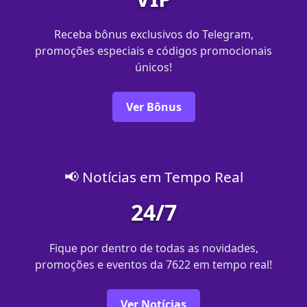
Receba bônus exclusivos do Telegram,
promoções especiais e códigos promocionais
únicos!
Ver Bônus
📢 Notícias em Tempo Real
24/7
Fique por dentro de todas as novidades,
promoções e eventos da 7622 em tempo real!
Ver Notícias