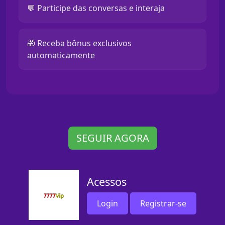
💬 Participe das conversas e interaja
🎁 Receba bônus exclusivos
automaticamente
SEGUIR AGORA
Acessos
Login
Registrar-se