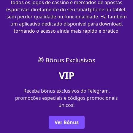
todos os jogos de cassino e mercados de apostas
esportivas diretamente do seu smartphone ou tablet,
sem perder qualidade ou funcionalidade. Há também
um aplicativo dedicado disponível para download,
tornando o acesso ainda mais rápido e prático.
🎁 Bônus Exclusivos
VIP
Receba bônus exclusivos do Telegram,
promoções especiais e códigos promocionais
únicos!
Ver Bônus