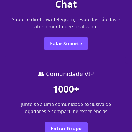
Chat
Suporte direto via Telegram, respostas rápidas e
atendimento personalizado!
Falar Suporte
👥 Comunidade VIP
1000+
Junte-se a uma comunidade exclusiva de
jogadores e compartilhe experiências!
Entrar Grupo