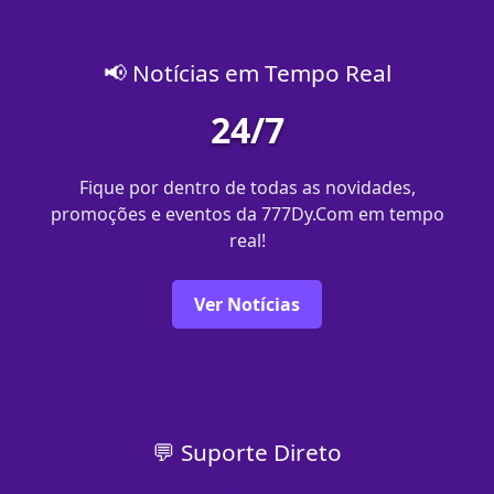
📢 Notícias em Tempo Real
24/7
Fique por dentro de todas as novidades,
promoções e eventos da 777Dy.Com em tempo
real!
Ver Notícias
💬 Suporte Direto