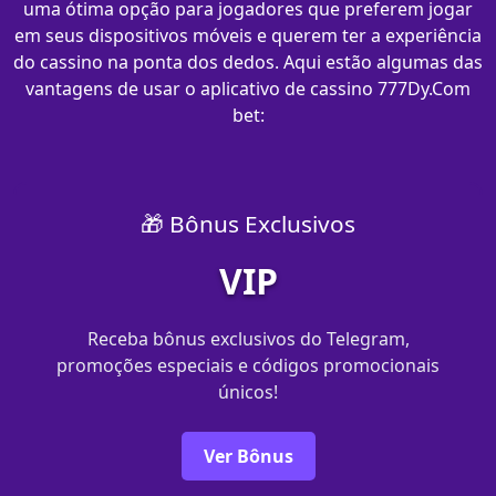
uma ótima opção para jogadores que preferem jogar
em seus dispositivos móveis e querem ter a experiência
do cassino na ponta dos dedos. Aqui estão algumas das
vantagens de usar o aplicativo de cassino 777Dy.Com
bet:
🎁 Bônus Exclusivos
VIP
Receba bônus exclusivos do Telegram,
promoções especiais e códigos promocionais
únicos!
Ver Bônus