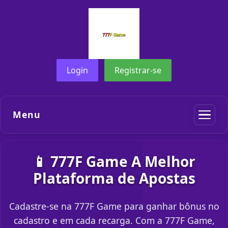
Login
Registrar-se
Menu
📱 777F Game A Melhor
Plataforma de Apostas
Cadastre-se na 777F Game para ganhar bônus no
cadastro e em cada recarga. Com a 777F Game,