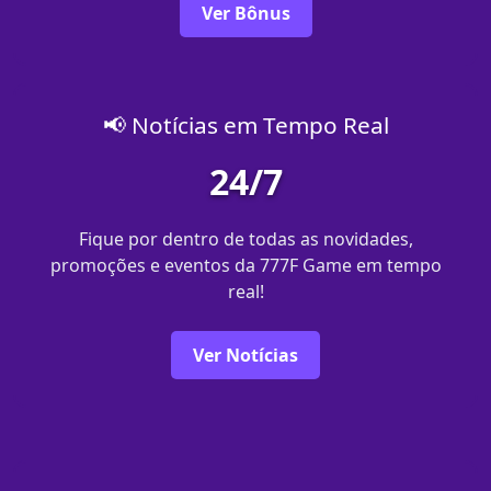
Ver Bônus
📢 Notícias em Tempo Real
24/7
Fique por dentro de todas as novidades,
promoções e eventos da 777F Game em tempo
real!
Ver Notícias