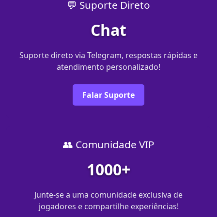
💬 Suporte Direto
Chat
Suporte direto via Telegram, respostas rápidas e
atendimento personalizado!
Falar Suporte
👥 Comunidade VIP
1000+
Junte-se a uma comunidade exclusiva de
jogadores e compartilhe experiências!