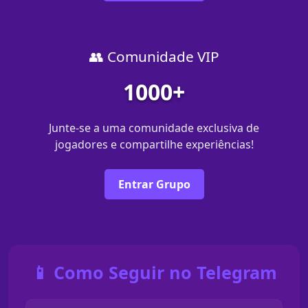
👥 Comunidade VIP
1000+
Junte-se a uma comunidade exclusiva de
jogadores e compartilhe experiências!
Entrar Grupo
📱 Como Seguir no Telegram