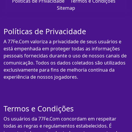
Políticas de Privacidade
Termos e Condições
Sitemap
Políticas de Privacidade
A 77Fe.Com valoriza a privacidade de seus usuários e
está empenhada em proteger todas as informações
pessoais fornecidas durante o uso de nossos canais de
comunicação. Todos os dados coletados são utilizados
exclusivamente para fins de melhoria contínua da
experiência de nossos jogadores.
Termos e Condições
Os usuários da 77Fe.Com concordam em respeitar
todas as regras e regulamentos estabelecidos. É