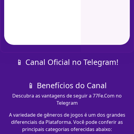
📱 Canal Oficial no Telegram!
📱 Benefícios do Canal
Descubra as vantagens de seguir a 77Fe.Com no
Telegram
A variedade de gêneros de jogos é um dos grandes
diferenciais da Plataforma. Você pode conferir as
principais categorias oferecidas abaixo: