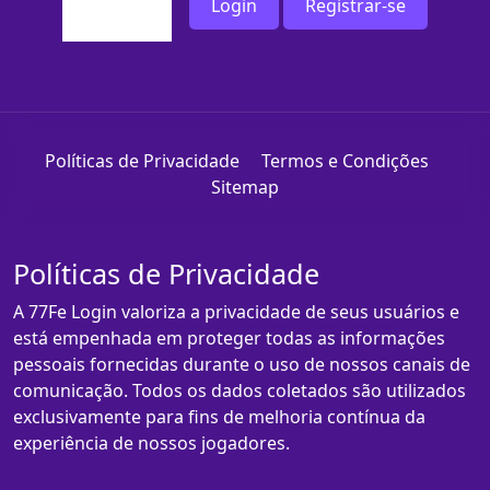
Login
Registrar-se
Políticas de Privacidade
Termos e Condições
Sitemap
Políticas de Privacidade
A 77Fe Login valoriza a privacidade de seus usuários e
está empenhada em proteger todas as informações
pessoais fornecidas durante o uso de nossos canais de
comunicação. Todos os dados coletados são utilizados
exclusivamente para fins de melhoria contínua da
experiência de nossos jogadores.