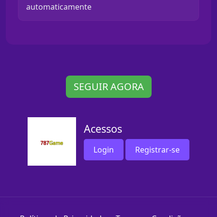
automaticamente
SEGUIR AGORA
Acessos
Login
Registrar-se