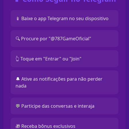
📱 Baixe o app Telegram no seu dispositivo
🔍 Procure por "@787GameOficial"
👆 Toque em "Entrar" ou "Join"
🔔 Ative as notificações para não perder
nada
💬 Participe das conversas e interaja
🎁 Receba bônus exclusivos