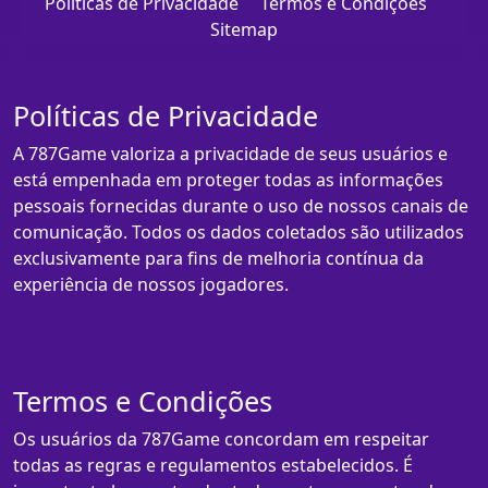
Políticas de Privacidade
Termos e Condições
Sitemap
Políticas de Privacidade
A 787Game valoriza a privacidade de seus usuários e
está empenhada em proteger todas as informações
pessoais fornecidas durante o uso de nossos canais de
comunicação. Todos os dados coletados são utilizados
exclusivamente para fins de melhoria contínua da
experiência de nossos jogadores.
Termos e Condições
Os usuários da 787Game concordam em respeitar
todas as regras e regulamentos estabelecidos. É