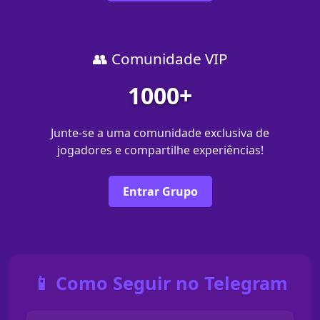
👥 Comunidade VIP
1000+
Junte-se a uma comunidade exclusiva de
jogadores e compartilhe experiências!
Entrar Grupo
📱 Como Seguir no Telegram