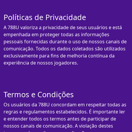
Políticas de Privacidade
A 788U valoriza a privacidade de seus usuários e está
empenhada em proteger todas as informações
pessoais fornecidas durante o uso de nossos canais de
comunicação. Todos os dados coletados são utilizados
exclusivamente para fins de melhoria contínua da
experiência de nossos jogadores.
Termos e Condições
Os usuários da 788U concordam em respeitar todas as
regras e regulamentos estabelecidos. É importante ler
e entender todos os termos antes de participar de
nossos canais de comunicação. A violação destes