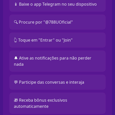
📱 Baixe o app Telegram no seu dispositivo
🔍 Procure por "@788UOficial"
👆 Toque em "Entrar" ou "Join"
🔔 Ative as notificações para não perder
nada
💬 Participe das conversas e interaja
🎁 Receba bônus exclusivos
automaticamente