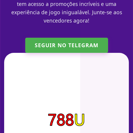
tem acesso a promoções incríveis e uma
experiência de jogo inigualável. Junte-se aos
vencedores agora!
SEGUIR NO TELEGRAM