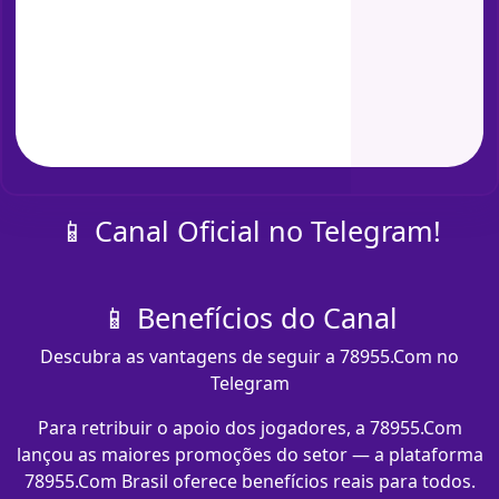
📱 Canal Oficial no Telegram!
📱 Benefícios do Canal
Descubra as vantagens de seguir a 78955.Com no
Telegram
Para retribuir o apoio dos jogadores, a 78955.Com
lançou as maiores promoções do setor — a plataforma
78955.Com Brasil oferece benefícios reais para todos.