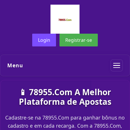
Login
Registrar-se
Menu
📱 78955.Com A Melhor
Plataforma de Apostas
Cadastre-se na 78955.Com para ganhar bônus no
cadastro e em cada recarga. Com a 78955.Com,