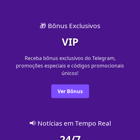
🎁 Bônus Exclusivos
VIP
Receba bônus exclusivos do Telegram,
promoções especiais e códigos promocionais
únicos!
Ver Bônus
📢 Notícias em Tempo Real
24/7