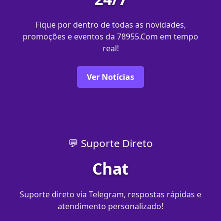
Fique por dentro de todas as novidades,
promoções e eventos da 78955.Com em tempo
real!
Ver Notícias
💬 Suporte Direto
Chat
Suporte direto via Telegram, respostas rápidas e
atendimento personalizado!