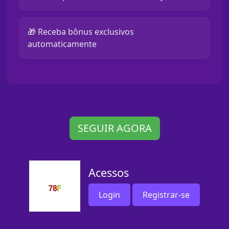
🎁 Receba bônus exclusivos
automaticamente
SEGUIR AGORA
Acessos
Login
Registrar-se