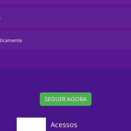
a
aticamente
SEGUIR AGORA
Acessos