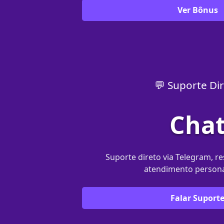
Ver Bônus
💬 Suporte Di
Cha
Suporte direto via Telegram, r
atendimento persona
Falar Suport