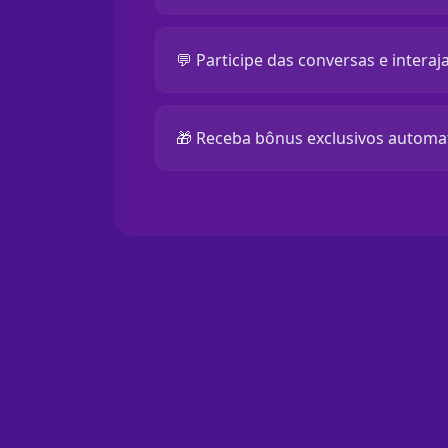
💬 Participe das conversas e interaj
🎁 Receba bônus exclusivos autom