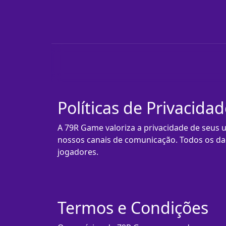
Políticas de Privacida
A 79R Game valoriza a privacidade de seus
nossos canais de comunicação. Todos os dad
jogadores.
Termos e Condições