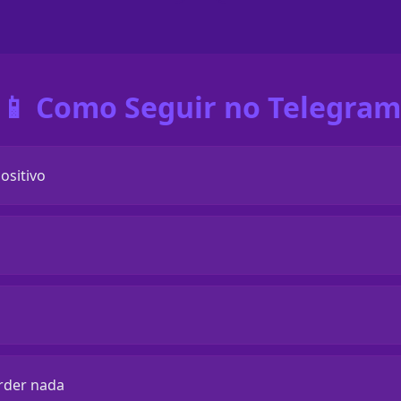
📱 Como Seguir no Telegram
ositivo
erder nada