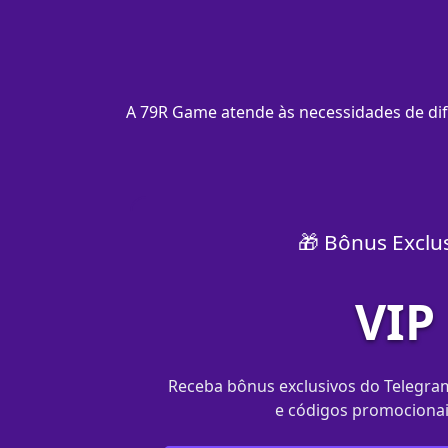
A 79R Game atende às necessidades de dife
🎁 Bônus Exclu
VIP
Receba bônus exclusivos do Telegra
e códigos promocionai