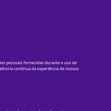
es pessoais fornecidas durante o uso de
elhoria contínua da experiência de nossos