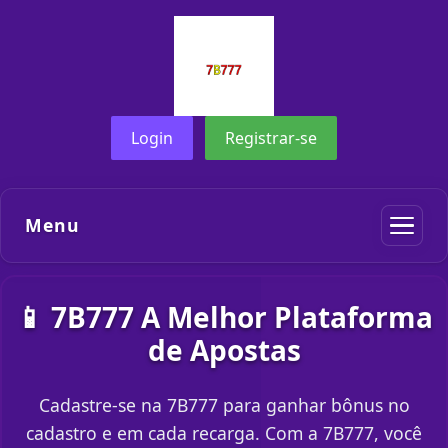
Login
Registrar-se
Menu
📱 7B777 A Melhor Plataforma
de Apostas
Cadastre-se na 7B777 para ganhar bônus no
cadastro e em cada recarga. Com a 7B777, você