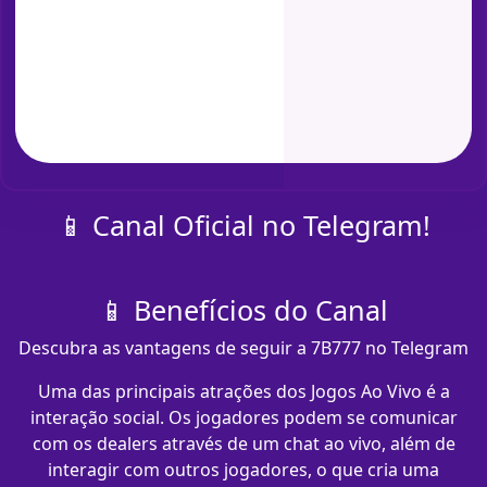
📱 Canal Oficial no Telegram!
📱 Benefícios do Canal
Descubra as vantagens de seguir a 7B777 no Telegram
Uma das principais atrações dos Jogos Ao Vivo é a
interação social. Os jogadores podem se comunicar
com os dealers através de um chat ao vivo, além de
interagir com outros jogadores, o que cria uma